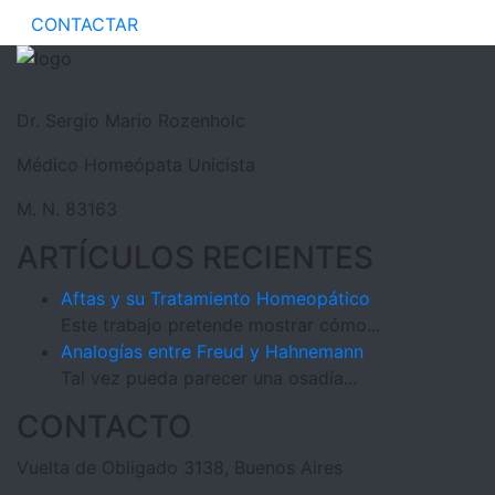
CONTACTAR
Dr. Sergio Mario Rozenholc
Médico Homeópata Unicista
M. N. 83163
ARTÍCULOS RECIENTES
Aftas y su Tratamiento Homeopático
Este trabajo pretende mostrar cómo...
Analogías entre Freud y Hahnemann
Tal vez pueda parecer una osadía...
CONTACTO
Vuelta de Obligado 3138, Buenos Aires