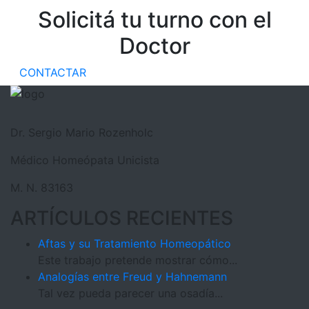
Solicitá tu turno con el
Doctor
CONTACTAR
Dr. Sergio Mario Rozenholc
Médico Homeópata Unicista
M. N. 83163
ARTÍCULOS RECIENTES
Aftas y su Tratamiento Homeopático
Este trabajo pretende mostrar cómo...
Analogías entre Freud y Hahnemann
Tal vez pueda parecer una osadía...