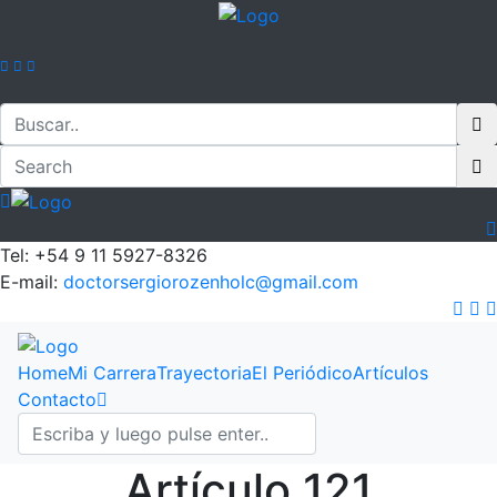
Tel: +54 9 11 5927-8326
E-mail:
doctorsergiorozenholc@gmail.com
Home
Mi Carrera
Trayectoria
El Periódico
Artículos
Contacto
Artículo 121